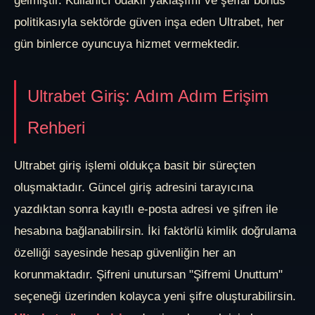
gelmiştir. Kullanıcı odaklı yaklaşımı ve şeffaf bonus
politikasıyla sektörde güven inşa eden Ultrabet, her
gün binlerce oyuncuya hizmet vermektedir.
Ultrabet Giriş: Adım Adım Erişim
Rehberi
Ultrabet giriş işlemi oldukça basit bir süreçten
oluşmaktadır. Güncel giriş adresini tarayıcına
yazdıktan sonra kayıtlı e-posta adresi ve şifren ile
hesabına bağlanabilirsin. İki faktörlü kimlik doğrulama
özelliği sayesinde hesap güvenliğin her an
korunmaktadır. Şifreni unutursan "Şifremi Unuttum"
seçeneği üzerinden kolayca yeni şifre oluşturabilirsin.