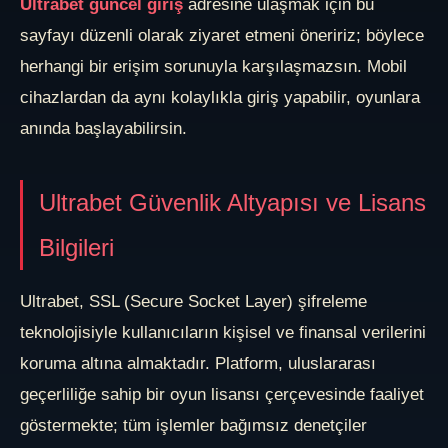
Ultrabet güncel giriş
adresine ulaşmak için bu
sayfayı düzenli olarak ziyaret etmeni öneririz; böylece
herhangi bir erişim sorunuyla karşılaşmazsın. Mobil
cihazlardan da aynı kolaylıkla giriş yapabilir, oyunlara
anında başlayabilirsin.
Ultrabet Güvenlik Altyapısı ve Lisans
Bilgileri
Ultrabet, SSL (Secure Socket Layer) şifreleme
teknolojisiyle kullanıcıların kişisel ve finansal verilerini
koruma altına almaktadır. Platform, uluslararası
geçerliliğe sahip bir oyun lisansı çerçevesinde faaliyet
göstermekte; tüm işlemler bağımsız denetçiler