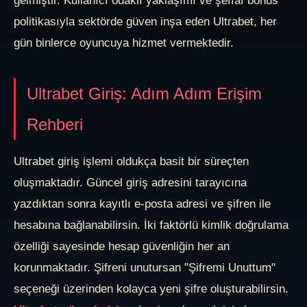
gelmiştir. Kullanıcı odaklı yaklaşımı ve şeffaf bonus
politikasıyla sektörde güven inşa eden Ultrabet, her
gün binlerce oyuncuya hizmet vermektedir.
Ultrabet Giriş: Adım Adım Erişim
Rehberi
Ultrabet giriş işlemi oldukça basit bir süreçten
oluşmaktadır. Güncel giriş adresini tarayıcına
yazdıktan sonra kayıtlı e-posta adresi ve şifren ile
hesabına bağlanabilirsin. İki faktörlü kimlik doğrulama
özelliği sayesinde hesap güvenliğin her an
korunmaktadır. Şifreni unutursan "Şifremi Unuttum"
seçeneği üzerinden kolayca yeni şifre oluşturabilirsin.